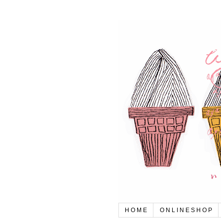
H O M E
O N L I N E S H O P